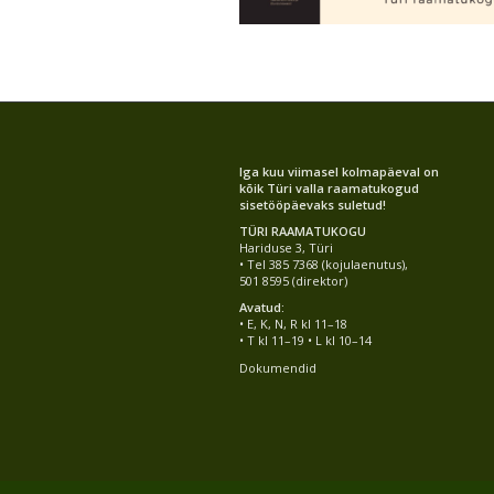
Iga kuu viimasel kolmapäeval on
kõik Türi valla raamatukogud
sisetööpäevaks suletud!
TÜRI RAAMATUKOGU
Hariduse 3, Türi
• Tel 385 7368 (kojulaenutus),
501 8595 (direktor)
Avatud:
• E, K, N, R kl 11–18
• T kl 11–19 • L kl 10–14
Dokumendid