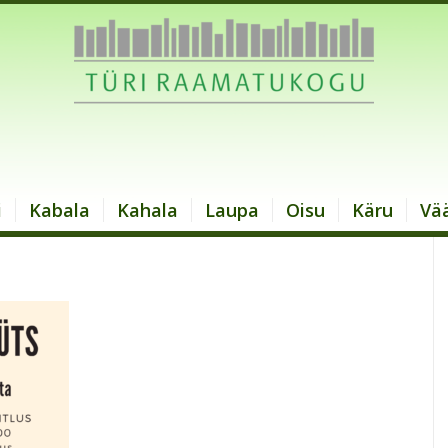
i
Kabala
Kahala
Laupa
Oisu
Käru
Vä