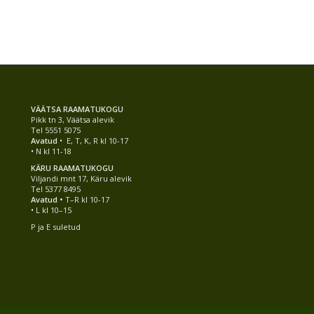
VÄÄTSA RAAMATUKOGU
Pikk tn 3, Väätsa alevik
Tel 5551 5075
Avatud
• E, T, K, R kl 10-17
• N kl 11-18
KÄRU RAAMATUKOGU
Viljandi mnt 17, Käru alevik
Tel 5377 8495
Avatud •
T–R kl 10-17
• L kl 10–15
P ja E suletud