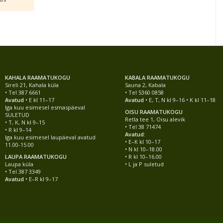
KAHALA RAAMATUKOGU
KABALA RAAMATUKOGU
Sireli 21, Kahala küla
Sauna 2, Kabala
• Tel 387 6661
• Tel 5360 0858
Avatud
• E kl 11–17
Avatud
• E, T, N kl 9–16 • K kl 11–18
Iga kuu esimesel esmaspäeval
OISU RAAMATUKOGU
SULETUD
Retla tee 1, Oisu alevik
• T, K, N kl 9–15
• Tel 38 71474
• R kl 9–14
Avatud:
Iga kuu esimesel laupäeval avatud
• E–K kl 10–17
11.00-15.00
• N kl 10–18.00
LAUPA RAAMATUKOGU
• R kl 10–16.00
Laupa küla
• L ja P suletud
• Tel 387 3349
Avatud
• E–R kl 9–17