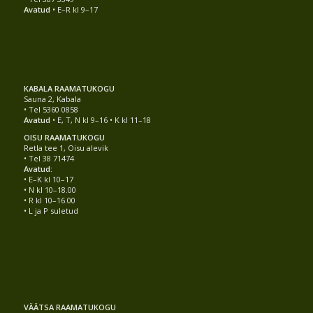
Avatud
• E–R kl 9–17
KABALA RAAMATUKOGU
Sauna 2, Kabala
• Tel 5360 0858
Avatud
• E, T, N kl 9–16 • K kl 11–18
OISU RAAMATUKOGU
Retla tee 1, Oisu alevik
• Tel 38 71474
Avatud:
• E–K kl 10–17
• N kl 10–18.00
• R kl 10–16.00
• L ja P suletud
VÄÄTSA RAAMATUKOGU