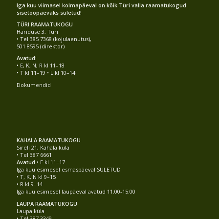
Iga kuu viimasel kolmapäeval on kõik Türi valla raamatukogud
sisetööpäevaks suletud!
TÜRI RAAMATUKOGU
Hariduse 3, Türi
• Tel 385 7368 (kojulaenutus),
501 8595 (direktor)
Avatud:
• E, K, N, R kl 11–18
• T kl 11–19 • L kl 10–14
Dokumendid
KAHALA RAAMATUKOGU
Sireli 21, Kahala küla
• Tel 387 6661
Avatud
• E kl 11–17
Iga kuu esimesel esmaspäeval SULETUD
• T, K, N kl 9–15
• R kl 9–14
Iga kuu esimesel laupäeval avatud 11.00-15.00
LAUPA RAAMATUKOGU
Laupa küla
• Tel 387 3349