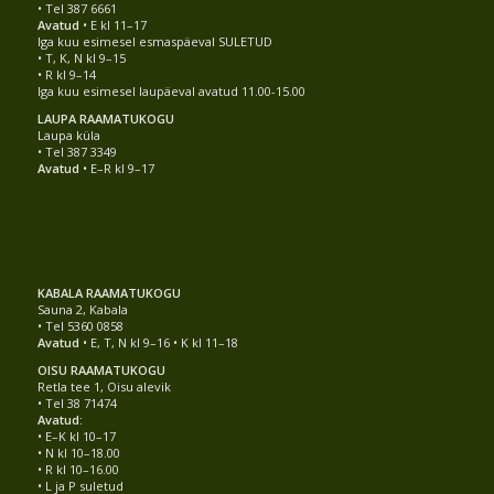
• Tel 387 6661
Avatud
• E kl 11–17
Iga kuu esimesel esmaspäeval SULETUD
• T, K, N kl 9–15
• R kl 9–14
Iga kuu esimesel laupäeval avatud 11.00-15.00
LAUPA RAAMATUKOGU
Laupa küla
• Tel 387 3349
Avatud
• E–R kl 9–17
KABALA RAAMATUKOGU
Sauna 2, Kabala
• Tel 5360 0858
Avatud
• E, T, N kl 9–16 • K kl 11–18
OISU RAAMATUKOGU
Retla tee 1, Oisu alevik
• Tel 38 71474
Avatud:
• E–K kl 10–17
• N kl 10–18.00
• R kl 10–16.00
• L ja P suletud