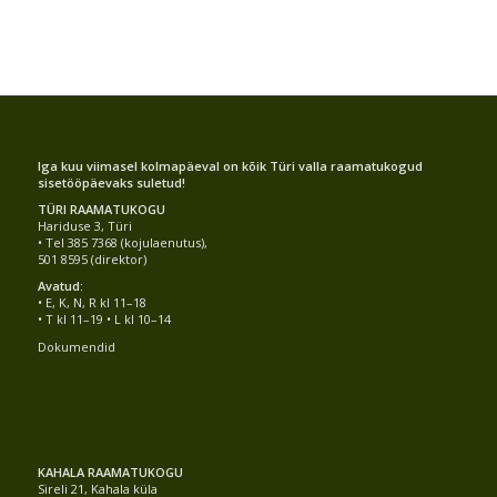
Iga kuu viimasel kolmapäeval on kõik Türi valla raamatukogud
sisetööpäevaks suletud!
TÜRI RAAMATUKOGU
Hariduse 3, Türi
• Tel 385 7368 (kojulaenutus),
501 8595 (direktor)
Avatud:
• E, K, N, R kl 11–18
• T kl 11–19 • L kl 10–14
Dokumendid
KAHALA RAAMATUKOGU
Sireli 21, Kahala küla