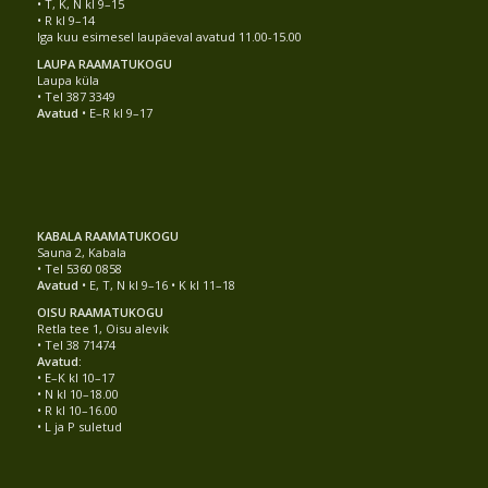
• T, K, N kl 9–15
• R kl 9–14
Iga kuu esimesel laupäeval avatud 11.00-15.00
LAUPA RAAMATUKOGU
Laupa küla
• Tel 387 3349
Avatud
• E–R kl 9–17
KABALA RAAMATUKOGU
Sauna 2, Kabala
• Tel 5360 0858
Avatud
• E, T, N kl 9–16 • K kl 11–18
OISU RAAMATUKOGU
Retla tee 1, Oisu alevik
• Tel 38 71474
Avatud:
• E–K kl 10–17
• N kl 10–18.00
• R kl 10–16.00
• L ja P suletud