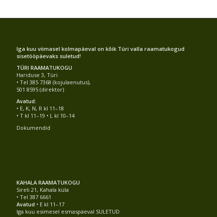
Iga kuu viimasel kolmapäeval on kõik Türi valla raamatukogud
sisetööpäevaks suletud!
TÜRI RAAMATUKOGU
Hariduse 3, Türi
• Tel 385 7368 (kojulaenutus),
501 8595 (direktor)
Avatud:
• E, K, N, R kl 11–18
• T kl 11–19 • L kl 10–14
Dokumendid
KAHALA RAAMATUKOGU
Sireli 21, Kahala küla
• Tel 387 6661
Avatud
• E kl 11–17
Iga kuu esimesel esmaspäeval SULETUD